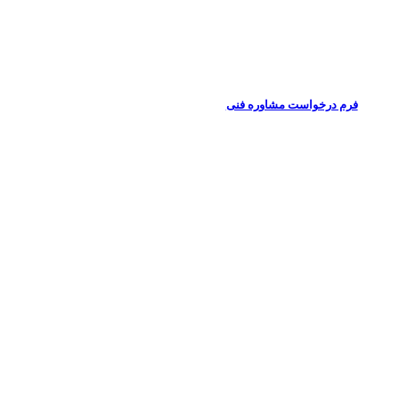
نمایید.
دفتر مرکزی
88313818 (021)
فرم درخواست مشاوره فنی