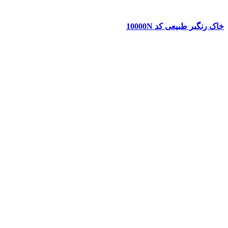
خاک رنگبر طبیعی کد 10000N