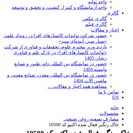
واحد تولید
واحد آزمایشگاه و کنترل کیفیت، و تحقیق و توسعه
گالری
گالری عکس
گالری فیلم
اخبار و مقالات
حضور شرکت تولیدات کانسارهای افرا در رویداد علمی
«نسل سبز، آینده‌ای سبز»
بازدید وزیر محترم علوم، تحقیقات و فناوری از شرکت
«تولیدات کانسارهای افرا» در پارک علم و فناوری
زنجان 1405
حضور در نمایشگاه بین المللی دام، طیور و صنایع
وابسته 1404
حضور در نمایشگاه بین المللی معدن، صنایع معدنی و
ماشین آلات 1404
مشاهده همه اخبار و مقالات …
تماس با ما
EN
خانه
محصولات
مصارف تصفیه روغن صنعتی
خاک رنگبر فعال شده اکتیو کد 10500