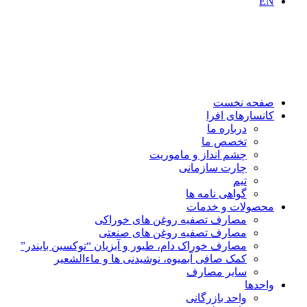
EN
صفحه نخست
کانسارهای افرا
درباره ما
تخصص ما
چشم انداز و ماموریت
چارت سازمانی
تیم
گواهی نامه ها
محصولات و خدمات
مصارف تصفیه روغن های خوراکی
مصارف تصفیه روغن های صنعتی
مصارف خوراک دام، طیور و آبزیان “توکسین بایندر”
کمک صافی آبمیوه، نوشیدنی ها و ماءالشعیر
سایر مصارف
واحدها
واحد بازرگانی