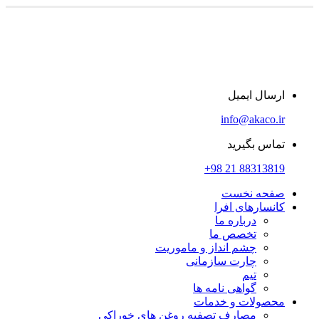
ارسال ایمیل
info@akaco.ir
تماس بگیرید
88313819 21 98+
صفحه نخست
کانسارهای افرا
درباره ما
تخصص ما
چشم انداز و ماموریت
چارت سازمانی
تیم
گواهی نامه ها
محصولات و خدمات
مصارف تصفیه روغن های خوراکی