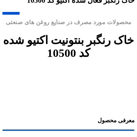
خاک رنگبر فعال شده اکتیو کد 10500
ﻣﺤﺼﻮﻻت ﻣﻮرد ﻣﺼﺮف در ﺻﻨﺎﯾﻊ روﻏﻦ ﻫﺎی صنعتی
خاک رنگبر بنتونیت اکتیو شده
کد 10500
معرفی محصول