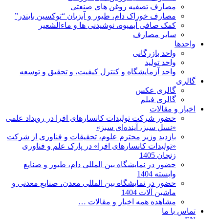
مصارف تصفیه روغن های صنعتی
مصارف خوراک دام، طیور و آبزیان “توکسین بایندر”
کمک صافی آبمیوه، نوشیدنی ها و ماءالشعیر
سایر مصارف
واحدها
واحد بازرگانی
واحد تولید
واحد آزمایشگاه و کنترل کیفیت، و تحقیق و توسعه
گالری
گالری عکس
گالری فیلم
اخبار و مقالات
حضور شرکت تولیدات کانسارهای افرا در رویداد علمی
«نسل سبز، آینده‌ای سبز»
بازدید وزیر محترم علوم، تحقیقات و فناوری از شرکت
«تولیدات کانسارهای افرا» در پارک علم و فناوری
زنجان 1405
حضور در نمایشگاه بین المللی دام، طیور و صنایع
وابسته 1404
حضور در نمایشگاه بین المللی معدن، صنایع معدنی و
ماشین آلات 1404
مشاهده همه اخبار و مقالات …
تماس با ما