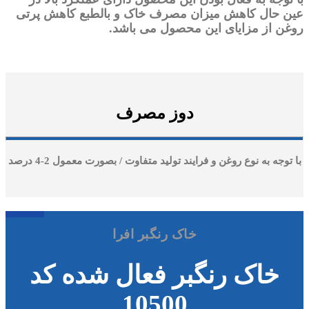
عین حال کاهش میزان مصرف خاک و بالطبع کاهش پرتی
روغن از مزایای این محصول می باشد.
دوز مصرف
با توجه به نوع روغن و فرایند تولید متفاوت / بصورت معمول 2-4 درصد
خاک رنگبر افرا
ﺧﺎک رﻧﮕﺒﺮ ﻓﻌﺎل ﺷﺪه ﮐﺪ
10500