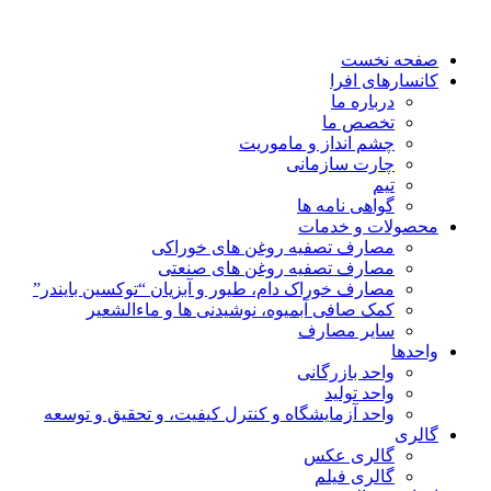
صفحه نخست
کانسارهای افرا
درباره ما
تخصص ما
چشم انداز و ماموریت
چارت سازمانی
تیم
گواهی نامه ها
محصولات و خدمات
مصارف تصفیه روغن های خوراکی
مصارف تصفیه روغن های صنعتی
مصارف خوراک دام، طیور و آبزیان “توکسین بایندر”
کمک صافی آبمیوه، نوشیدنی ها و ماءالشعیر
سایر مصارف
واحدها
واحد بازرگانی
واحد تولید
واحد آزمایشگاه و کنترل کیفیت، و تحقیق و توسعه
گالری
گالری عکس
گالری فیلم