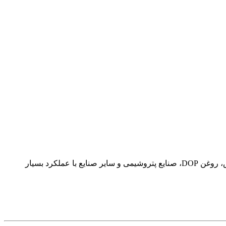
این نوع از خاک رنگبر بنتونیت اکتیوشده بصورت گرانولی بوده و در صنایعی که نیاز به بازیافت و بازگردانی خاک رنگبر دارند نظیر روغن ترانس، روغن DOP، صنایع پتروشیمی و سایر صنایع با عملکرد بسیار