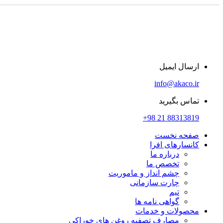
ارسال ایمیل
info@akaco.ir
تماس بگیرید
88313819 21 98+
صفحه نخست
کانسارهای افرا
درباره ما
تخصص ما
چشم انداز و ماموریت
چارت سازمانی
تیم
گواهی نامه ها
محصولات و خدمات
مصارف تصفیه روغن های خوراکی