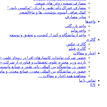
مصارف تصفیه روغن های صنعتی
مصارف خوراک دام، طیور و آبزیان “توکسین بایندر”
کمک صافی آبمیوه، نوشیدنی ها و ماءالشعیر
سایر مصارف
واحدها
واحد بازرگانی
واحد تولید
واحد آزمایشگاه و کنترل کیفیت، و تحقیق و توسعه
گالری
گالری عکس
گالری فیلم
اخبار و مقالات
حضور شرکت تولیدات کانسارهای افرا در رویداد علمی «ن
بازدید وزیر محترم علوم، تحقیقات و فناوری از شرکت «تولی
حضور در نمایشگاه بین المللی دام، طیور و صنایع وابسته 1404
حضور در نمایشگاه بین المللی معدن، صنایع معدنی و ماشین 
مشاهده همه اخبار و مقالات …
تماس با ما
EN