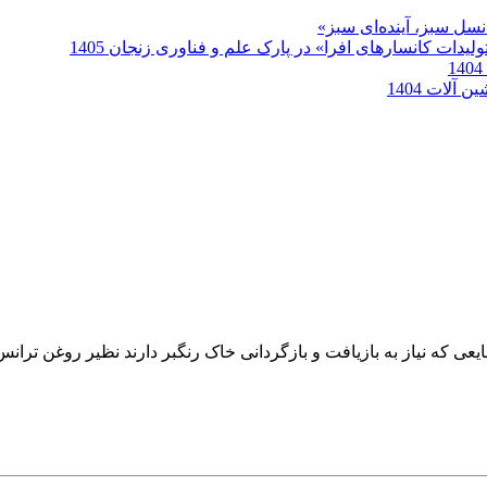
سل سبز، آینده‌ای سبز»
دات کانسارهای افرا» در پارک علم و فناوری زنجان 1405
آلات 1404