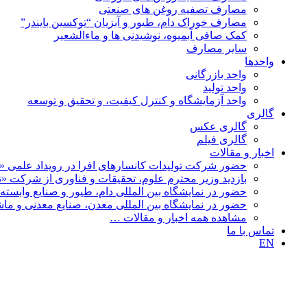
مصارف تصفیه روغن های صنعتی
مصارف خوراک دام، طیور و آبزیان “توکسین بایندر”
کمک صافی آبمیوه، نوشیدنی ها و ماءالشعیر
سایر مصارف
واحدها
واحد بازرگانی
واحد تولید
واحد آزمایشگاه و کنترل کیفیت، و تحقیق و توسعه
گالری
گالری عکس
گالری فیلم
اخبار و مقالات
حضور شرکت تولیدات کانسارهای افرا در رویداد علمی «ن
بازدید وزیر محترم علوم، تحقیقات و فناوری از شرکت «تولی
حضور در نمایشگاه بین المللی دام، طیور و صنایع وابسته 1404
حضور در نمایشگاه بین المللی معدن، صنایع معدنی و ماشین 
مشاهده همه اخبار و مقالات …
تماس با ما
EN