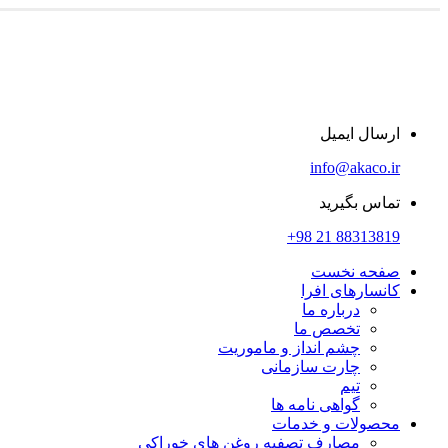
ارسال ایمیل
info@akaco.ir
تماس بگیرید
88313819 21 98+
صفحه نخست
کانسارهای افرا
درباره ما
تخصص ما
چشم انداز و ماموریت
چارت سازمانی
تیم
گواهی نامه ها
محصولات و خدمات
مصارف تصفیه روغن های خوراکی