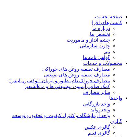
صفحه نخست
کانسارهای افرا
درباره ما
تخصص ما
چشم انداز و ماموریت
چارت سازمانی
تیم
گواهی نامه ها
محصولات و خدمات
مصارف تصفیه روغن های خوراکی
مصارف تصفیه روغن های صنعتی
مصارف خوراک دام، طیور و آبزیان “توکسین بایندر”
کمک صافی آبمیوه، نوشیدنی ها و ماءالشعیر
سایر مصارف
واحدها
واحد بازرگانی
واحد تولید
واحد آزمایشگاه و کنترل کیفیت، و تحقیق و توسعه
گالری
گالری عکس
گالری فیلم