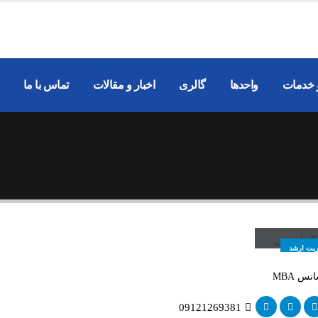
 خدمات
واحدها
گالری
اخبار و مقالات
تماس با ما
نگ ادهمی
ریت ارشد
س MBA
09121269381