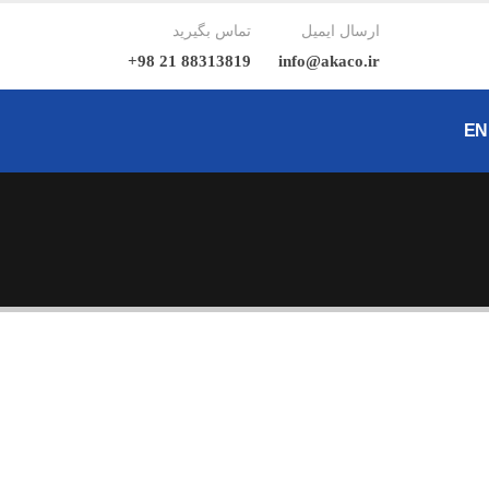
ارسال ایمیل
تماس بگیرید
88313819 21 98+
info@akaco.ir
EN