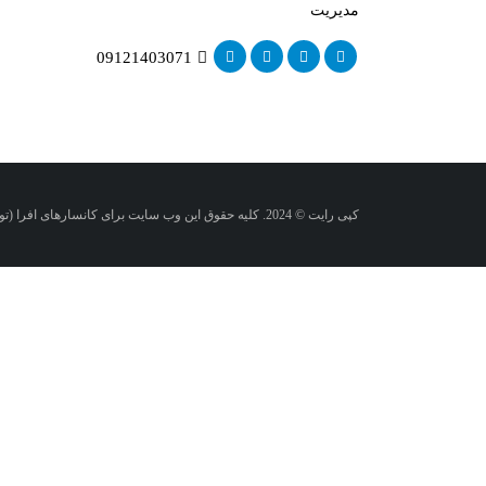
مدیریت
09121403071
کپی رایت © 2024. کلیه حقوق این وب سایت برای کانسارهای افرا (تولید کننده خاک رنگبر و بنتونیت اکتیو) محفوظ می باشد.