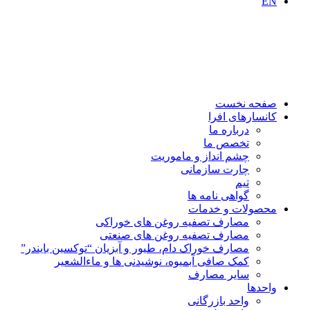
EN
صفحه نخست
کانسارهای افرا
درباره ما
تخصص ما
چشم انداز و ماموریت
چارت سازمانی
تیم
گواهی نامه ها
محصولات و خدمات
مصارف تصفیه روغن های خوراکی
مصارف تصفیه روغن های صنعتی
مصارف خوراک دام، طیور و آبزیان “توکسین بایندر”
کمک صافی آبمیوه، نوشیدنی ها و ماءالشعیر
سایر مصارف
واحدها
واحد بازرگانی