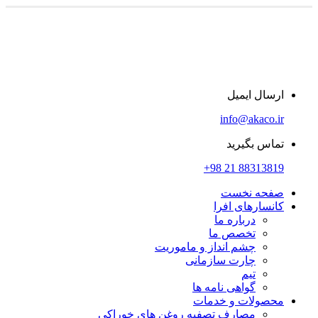
ارسال ایمیل
info@akaco.ir
تماس بگیرید
88313819 21 98+
صفحه نخست
کانسارهای افرا
درباره ما
تخصص ما
چشم انداز و ماموریت
چارت سازمانی
تیم
گواهی نامه ها
محصولات و خدمات
مصارف تصفیه روغن های خوراکی