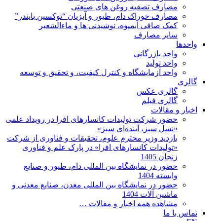
مصارف تصفیه روغن های صنعتی
مصارف خوراک دام، طیور و آبزیان “توکسین بایندر”
کمک صافی آبمیوه، نوشیدنی ها و ماءالشعیر
سایر مصارف
واحدها
واحد بازرگانی
واحد تولید
واحد آزمایشگاه و کنترل کیفیت، و تحقیق و توسعه
گالری
گالری عکس
گالری فیلم
اخبار و مقالات
حضور شرکت تولیدات کانسارهای افرا در رویداد علمی
«نسل سبز، آینده‌ای سبز»
بازدید وزیر محترم علوم، تحقیقات و فناوری از شرکت
«تولیدات کانسارهای افرا» در پارک علم و فناوری
زنجان 1405
حضور در نمایشگاه بین المللی دام، طیور و صنایع
وابسته 1404
حضور در نمایشگاه بین المللی معدن، صنایع معدنی و
ماشین آلات 1404
مشاهده همه اخبار و مقالات …
تماس با ما